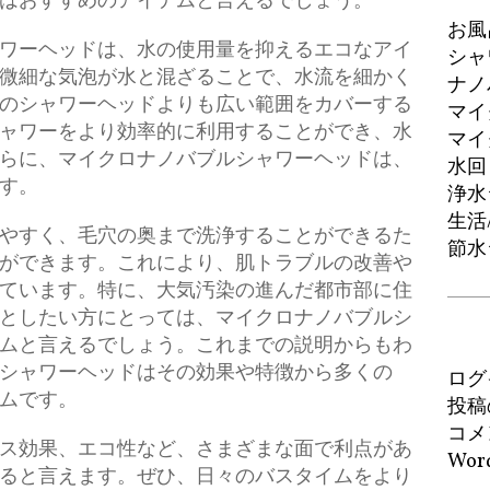
はおすすめのアイテムと言えるでしょう。
お風
ワーヘッドは、水の使用量を抑えるエコなアイ
シャ
微細な気泡が水と混ざることで、水流を細かく
ナノ
のシャワーヘッドよりも広い範囲をカバーする
マイ
ャワーをより効率的に利用することができ、水
マイ
らに、マイクロナノバブルシャワーヘッドは、
水回
す。
浄水
生活
やすく、毛穴の奥まで洗浄することができるた
節水
ができます。これにより、肌トラブルの改善や
ています。特に、大気汚染の進んだ都市部に住
としたい方にとっては、マイクロナノバブルシ
ムと言えるでしょう。これまでの説明からもわ
シャワーヘッドはその効果や特徴から多くの
ログ
ムです。
投稿
コメ
ス効果、エコ性など、さまざまな面で利点があ
Word
ると言えます。ぜひ、日々のバスタイムをより