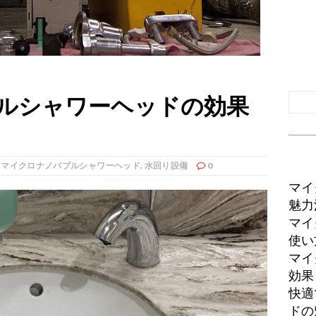
ルシャワーヘッドの効果
,
マイクロナノバブルシャワーヘッド
,
水回り設備
0
マイ
魅力
マイ
使い
マイ
効果
快適
ドの